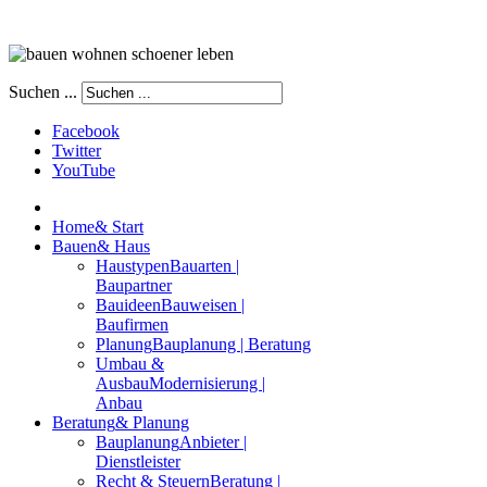
Suchen ...
Facebook
Twitter
YouTube
Home
& Start
Bauen
& Haus
Haustypen
Bauarten |
Baupartner
Bauideen
Bauweisen |
Baufirmen
Planung
Bauplanung | Beratung
Umbau &
Ausbau
Modernisierung |
Anbau
Beratung
& Planung
Bauplanung
Anbieter |
Dienstleister
Recht & Steuern
Beratung |