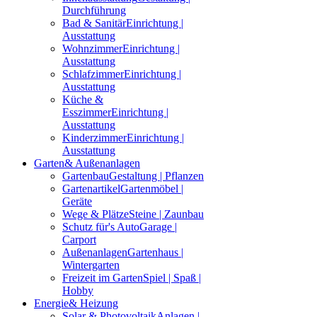
Durchführung
Bad & Sanitär
Einrichtung |
Ausstattung
Wohnzimmer
Einrichtung |
Ausstattung
Schlafzimmer
Einrichtung |
Ausstattung
Küche &
Esszimmer
Einrichtung |
Ausstattung
Kinderzimmer
Einrichtung |
Ausstattung
Garten
& Außenanlagen
Gartenbau
Gestaltung | Pflanzen
Gartenartikel
Gartenmöbel |
Geräte
Wege & Plätze
Steine | Zaunbau
Schutz für's Auto
Garage |
Carport
Außenanlagen
Gartenhaus |
Wintergarten
Freizeit im Garten
Spiel | Spaß |
Hobby
Energie
& Heizung
Solar & Photovoltaik
Anlagen |