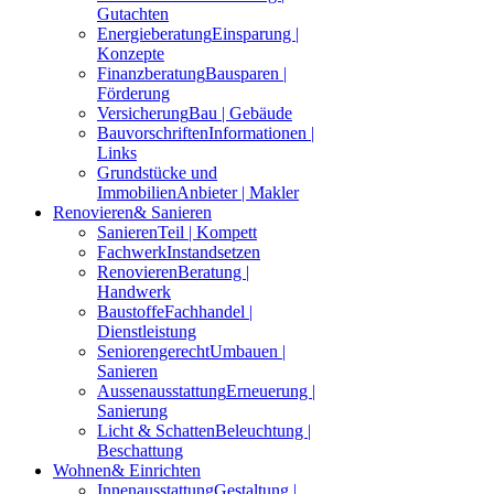
Gutachten
Energieberatung
Einsparung |
Konzepte
Finanzberatung
Bausparen |
Förderung
Versicherung
Bau | Gebäude
Bauvorschriften
Informationen |
Links
Grundstücke und
Immobilien
Anbieter | Makler
Renovieren
& Sanieren
Sanieren
Teil | Kompett
Fachwerk
Instandsetzen
Renovieren
Beratung |
Handwerk
Baustoffe
Fachhandel |
Dienstleistung
Seniorengerecht
Umbauen |
Sanieren
Aussenausstattung
Erneuerung |
Sanierung
Licht & Schatten
Beleuchtung |
Beschattung
Wohnen
& Einrichten
Innenausstattung
Gestaltung |