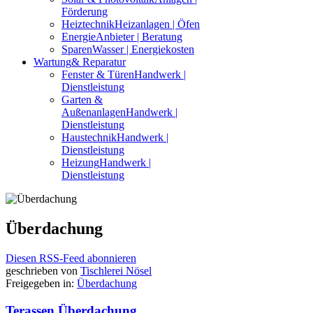
Förderung
Heiztechnik
Heizanlagen | Öfen
Energie
Anbieter | Beratung
Sparen
Wasser | Energiekosten
Wartung
& Reparatur
Fenster & Türen
Handwerk |
Dienstleistung
Garten &
Außenanlagen
Handwerk |
Dienstleistung
Haustechnik
Handwerk |
Dienstleistung
Heizung
Handwerk |
Dienstleistung
Überdachung
Diesen RSS-Feed abonnieren
geschrieben von
Tischlerei Nösel
Freigegeben in:
Überdachung
Terassen Überdachung