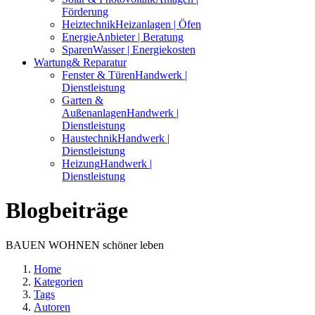
Förderung
Heiztechnik
Heizanlagen | Öfen
Energie
Anbieter | Beratung
Sparen
Wasser | Energiekosten
Wartung
& Reparatur
Fenster & Türen
Handwerk |
Dienstleistung
Garten &
Außenanlagen
Handwerk |
Dienstleistung
Haustechnik
Handwerk |
Dienstleistung
Heizung
Handwerk |
Dienstleistung
Blogbeiträge
BAUEN WOHNEN schöner leben
Home
Kategorien
Tags
Autoren