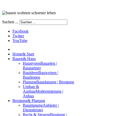
Suchen ...
Facebook
Twitter
YouTube
Home
& Start
Bauen
& Haus
Haustypen
Bauarten |
Baupartner
Bauideen
Bauweisen |
Baufirmen
Planung
Bauplanung | Beratung
Umbau &
Ausbau
Modernisierung |
Anbau
Beratung
& Planung
Bauplanung
Anbieter |
Dienstleister
Recht & Steuern
Beratung |