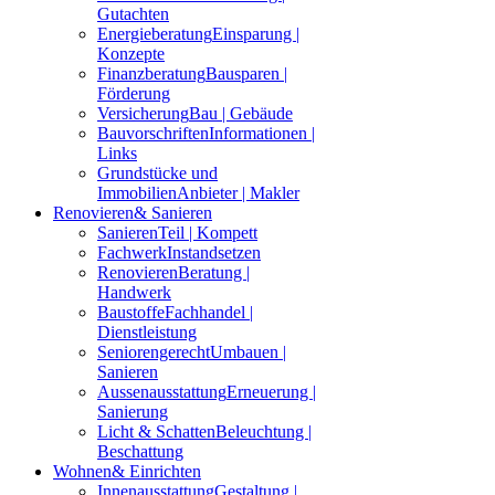
Gutachten
Energieberatung
Einsparung |
Konzepte
Finanzberatung
Bausparen |
Förderung
Versicherung
Bau | Gebäude
Bauvorschriften
Informationen |
Links
Grundstücke und
Immobilien
Anbieter | Makler
Renovieren
& Sanieren
Sanieren
Teil | Kompett
Fachwerk
Instandsetzen
Renovieren
Beratung |
Handwerk
Baustoffe
Fachhandel |
Dienstleistung
Seniorengerecht
Umbauen |
Sanieren
Aussenausstattung
Erneuerung |
Sanierung
Licht & Schatten
Beleuchtung |
Beschattung
Wohnen
& Einrichten
Innenausstattung
Gestaltung |