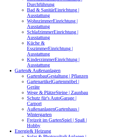
Durchführung
Bad & Sanitär
Einrichtung |
Ausstattung
Wohnzimmer
Einrichtung |
Ausstattung
Schlafzimmer
Einrichtung |
Ausstattung
Küche &
Esszimmer
Einrichtung |
Ausstattung
Kinderzimmer
Einrichtung |
Ausstattung
Garten
& Außenanlagen
Gartenbau
Gestaltung | Pflanzen
Gartenartikel
Gartenmöbel |
Geräte
Wege & Plätze
Steine | Zaunbau
Schutz für's Auto
Garage |
Carport
Außenanlagen
Gartenhaus |
Wintergarten
Freizeit im Garten
Spiel | Spaß |
Hobby
Energie
& Heizung
Solar & Photovoltaik
Anlagen |