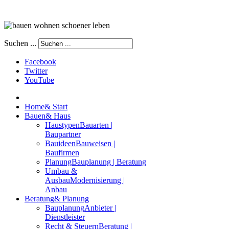
Suchen ...
Facebook
Twitter
YouTube
Home
& Start
Bauen
& Haus
Haustypen
Bauarten |
Baupartner
Bauideen
Bauweisen |
Baufirmen
Planung
Bauplanung | Beratung
Umbau &
Ausbau
Modernisierung |
Anbau
Beratung
& Planung
Bauplanung
Anbieter |
Dienstleister
Recht & Steuern
Beratung |