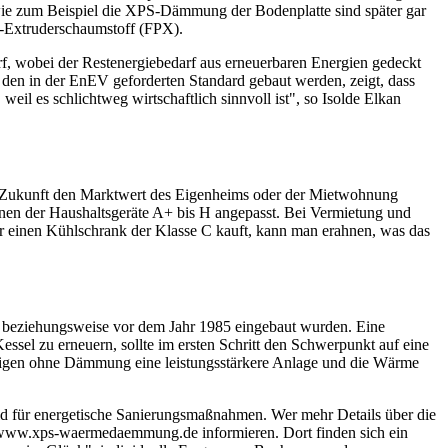
wie zum Beispiel die XPS-Dämmung der Bodenplatte sind später gar
l-Extruderschaumstoff (FPX).
f, wobei der Restenergiebedarf aus erneuerbaren Energien gedeckt
er den in der EnEV geforderten Standard gebaut werden, zeigt, dass
il es schlichtweg wirtschaftlich sinnvoll ist", so Isolde Elkan
in Zukunft den Marktwert des Eigenheims oder der Mietwohnung
enen der Haushaltsgeräte A+ bis H angepasst. Bei Vermietung und
r einen Kühlschrank der Klasse C kauft, kann man erahnen, was das
nd beziehungsweise vor dem Jahr 1985 eingebaut wurden. Eine
el zu erneuern, sollte im ersten Schritt den Schwerpunkt auf eine
tigen ohne Dämmung eine leistungsstärkere Anlage und die Wärme
Geld für energetische Sanierungsmaßnahmen. Wer mehr Details über die
 www.xps-waermedaemmung.de informieren. Dort finden sich ein