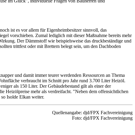
ause im Glück", individuelle Fragen von Bauherren und
h ist es vor allem für Eigenheimbesitzer sinnvoll, das
egel vorschieben. Zumal lediglich mit dieser Maßnahme bereits mehr
 Wirkung. Der Dämmstoff wie beispielsweise das druckbeständige und
lten trittfest oder mit Brettern belegt sein, um den Dachboden
ten knapper und damit immer teurer werdenden Ressourcen an Thema
hnfläche verbraucht im Schnitt pro Jahr rund 3.700 Liter Heizöl.
niger als 150 Liter. Der Gebäudebestand gilt als einer der
e Heizölpreise mehr als verdreifacht. "Neben dem offensichtlichen
so Isolde Elkan weiter.
Quellenangabe: djd/FPX Fachvereinigung
Foto: djd/FPX Fachvereinigung