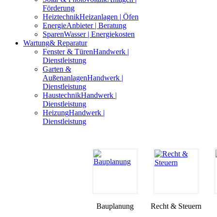
Förderung
Heiztechnik
Heizanlagen | Öfen
Energie
Anbieter | Beratung
Sparen
Wasser | Energiekosten
Wartung
& Reparatur
Fenster & Türen
Handwerk |
Dienstleistung
Garten &
Außenanlagen
Handwerk |
Dienstleistung
Haustechnik
Handwerk |
Dienstleistung
Heizung
Handwerk |
Dienstleistung
Bauplanung
Recht & Steuern