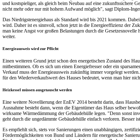
und kostspieliger, als gleich beim Neubau auf eine zukunftssicher
nicht mehr oder nur mit hohem Aufwand möglich", sagt Diplom-Ingeni
Das Niedrigstenergiehaus als Standard wird bis 2021 kommen. Dabei 
wird. Daher ist es sinnvoll, schon jetzt in die Energieeffizienz der 
man keine Angst vor großen Belastungen durch die Gesetzesnovelle hab
weiter.
Energieausweis wird zur Pflicht
Einen weiteren Grund jetzt schon den energetischen Zustand des Hau
mitbestimmen. Ob es sich um einen Energiefresser oder ein sparsames
Verkauf muss der Energieausweis zukünftig immer vorgelegt werden. 
für den Wiederverkaufswert des Hauses bedeutet, wenn man hier nicht
Heizkessel müssen ausgetauscht werden
Eine weitere Novellierung der EnEV 2014 besteht darin, dass Hausbes
Ausnahme besteht dann, wenn die Eigentümer das Haus selber bewohne
wirksame Wärmedämmung der Gebäudehülle legen. "Denn sonst invest
geht durch die ungedämmte Gebäudehülle einfach verloren. Besser ist
Es empfiehlt sich, stets vor Sanierungen einen unabhängigen, zertifi
Fördermöglichkeiten von Bund und Ländern für energetische Sanier