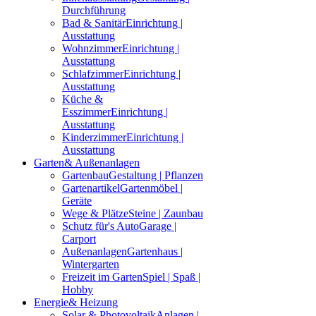
Durchführung
Bad & Sanitär
Einrichtung |
Ausstattung
Wohnzimmer
Einrichtung |
Ausstattung
Schlafzimmer
Einrichtung |
Ausstattung
Küche &
Esszimmer
Einrichtung |
Ausstattung
Kinderzimmer
Einrichtung |
Ausstattung
Garten
& Außenanlagen
Gartenbau
Gestaltung | Pflanzen
Gartenartikel
Gartenmöbel |
Geräte
Wege & Plätze
Steine | Zaunbau
Schutz für's Auto
Garage |
Carport
Außenanlagen
Gartenhaus |
Wintergarten
Freizeit im Garten
Spiel | Spaß |
Hobby
Energie
& Heizung
Solar & Photovoltaik
Anlagen |