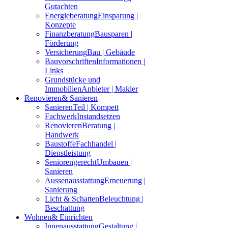
Gutachten
Energieberatung
Einsparung |
Konzepte
Finanzberatung
Bausparen |
Förderung
Versicherung
Bau | Gebäude
Bauvorschriften
Informationen |
Links
Grundstücke und
Immobilien
Anbieter | Makler
Renovieren
& Sanieren
Sanieren
Teil | Kompett
Fachwerk
Instandsetzen
Renovieren
Beratung |
Handwerk
Baustoffe
Fachhandel |
Dienstleistung
Seniorengerecht
Umbauen |
Sanieren
Aussenausstattung
Erneuerung |
Sanierung
Licht & Schatten
Beleuchtung |
Beschattung
Wohnen
& Einrichten
Innenausstattung
Gestaltung |