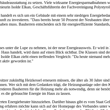
e Gebäudeausstattung zu setzen. Viele wirksame Energiesparmaßnahmen 
eurin Isolde Elkan, Geschäftsführerin der Fachvereinigung Polystyro
handelt es sich um ein Gebäude mit einem sehr niedrigen Energiebedar
Zukunft zu investieren. "Dass bereits heute 50 Prozent der Neubauten üb
en muss. Bauherren entscheiden sich für energieeffiziente Standards, we
ses unter die Lupe zu nehmen, ist der neue Energieausweis. Er wird 
 Haus handelt, wird dann auf einen Blick sichtbar. Die Klassen sind d
Isolde Elkan zieht einen treffenden Vergleich: "Da heute niemand meh
 aktiv geworden ist."
itzer zukünftig Heizkessel erneuern müssen, die älter als 30 Jahre si
n. Wer sich mit dem Gedanken trägt, die Heizungsanlage oder den Kess
ieren Bauherren für die Heizung mehr als notwendig, denn sie benö
 es die gebrauchte Energie im Haus zu lassen.
zierten Energieberater hinzuziehen. Darüber hinaus gibt es vom Staat 
ung erfahren möchte kann sich auf der Homepage des Verbandes unter