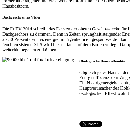
Fördermittelratgeber und viele weitere Informationen. Zudem beantw
Hausbesitzern.
Dachgeschoss ins Visier
Die EnEV 2014 schreibt das Decken der oberen Geschossdecke für Häu
Dachgeschoss zu dämmen. Denn in Zeiten sprunghaft steigender Energ
als 30 Prozent der Heizenergie im Eigenheim eingespart werden kan
feuchteresistente XPS wird hier einfach auf dem Boden verlegt, Damp
weiterhin begehen zu können.
Ökologische Dämm-Rendite
Obgleich jedes Haus anders
Energieeffizienz kein Weg 
Ein Niedrigenergiehaus hing
Hauptverursacher des Kohle
ökologischen Effekt wohnt m