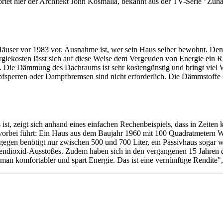
ortet hier der Architekt John Kosmalla, bekannt aus der TV-Serie "Zuh
ser vor 1983 vor. Ausnahme ist, wer sein Haus selber bewohnt. Dennoc
iekosten lässt sich auf diese Weise dem Vergeuden von Energie ein Ri
n. Die Dämmung des Dachraums ist sehr kostengünstig und bringt viel
fsperren oder Dampfbremsen sind nicht erforderlich. Die Dämmstoffe sol
 ist, zeigt sich anhand eines einfachen Rechenbeispiels, dass in Zei
vorbei führt: Ein Haus aus dem Baujahr 1960 mit 100 Quadratmetern Wo
egen benötigt nur zwischen 500 und 700 Liter, ein Passivhaus sogar we
ndioxid-Ausstoßes. Zudem haben sich in den vergangenen 15 Jahren di
an komfortabler und spart Energie. Das ist eine vernünftige Rendite", 