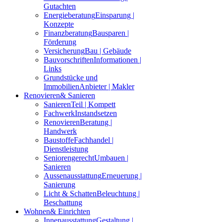
Gutachten
Energieberatung
Einsparung |
Konzepte
Finanzberatung
Bausparen |
Förderung
Versicherung
Bau | Gebäude
Bauvorschriften
Informationen |
Links
Grundstücke und
Immobilien
Anbieter | Makler
Renovieren
& Sanieren
Sanieren
Teil | Kompett
Fachwerk
Instandsetzen
Renovieren
Beratung |
Handwerk
Baustoffe
Fachhandel |
Dienstleistung
Seniorengerecht
Umbauen |
Sanieren
Aussenausstattung
Erneuerung |
Sanierung
Licht & Schatten
Beleuchtung |
Beschattung
Wohnen
& Einrichten
Innenausstattung
Gestaltung |