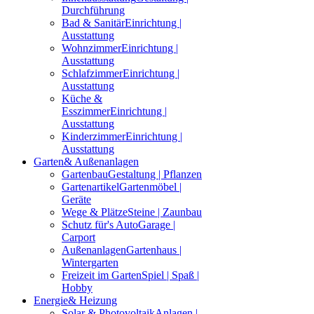
Durchführung
Bad & Sanitär
Einrichtung |
Ausstattung
Wohnzimmer
Einrichtung |
Ausstattung
Schlafzimmer
Einrichtung |
Ausstattung
Küche &
Esszimmer
Einrichtung |
Ausstattung
Kinderzimmer
Einrichtung |
Ausstattung
Garten
& Außenanlagen
Gartenbau
Gestaltung | Pflanzen
Gartenartikel
Gartenmöbel |
Geräte
Wege & Plätze
Steine | Zaunbau
Schutz für's Auto
Garage |
Carport
Außenanlagen
Gartenhaus |
Wintergarten
Freizeit im Garten
Spiel | Spaß |
Hobby
Energie
& Heizung
Solar & Photovoltaik
Anlagen |