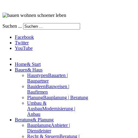
Suchen ...
Facebook
Twitter
YouTube
Home
& Start
Bauen
& Haus
Haustypen
Bauarten |
Baupartner
Bauideen
Bauweisen |
Baufirmen
Planung
Bauplanung | Beratung
Umbau &
Ausbau
Modernisierung |
Anbau
Beratung
& Planung
Bauplanung
Anbieter |
Dienstleister
Recht & Steuern
Beratung |