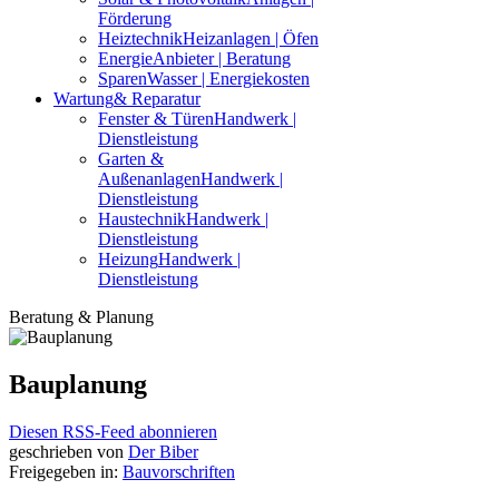
Förderung
Heiztechnik
Heizanlagen | Öfen
Energie
Anbieter | Beratung
Sparen
Wasser | Energiekosten
Wartung
& Reparatur
Fenster & Türen
Handwerk |
Dienstleistung
Garten &
Außenanlagen
Handwerk |
Dienstleistung
Haustechnik
Handwerk |
Dienstleistung
Heizung
Handwerk |
Dienstleistung
Beratung & Planung
Bauplanung
Diesen RSS-Feed abonnieren
geschrieben von
Der Biber
Freigegeben in:
Bauvorschriften