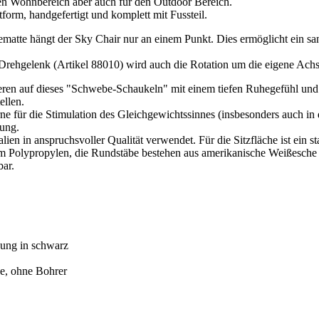
den Wohnbereich aber auch für den Outdoor Bereich.
tform, handgefertigt und komplett mit Fussteil.
matte hängt der Sky Chair nur an einem Punkt. Dies ermöglicht ein s
Drehgelenk (Artikel 88010) wird auch die Rotation um die eigene Achs
ren auf dieses "Schwebe-Schaukeln" mit einem tiefen Ruhegefühl und
ellen.
e für die Stimulation des Gleichgewichtssinnes (insbesonders auch in 
ung.
alien in anspruchsvoller Qualität verwendet. Für die Sitzfläche ist ein
m Polypropylen, die Rundstäbe bestehen aus amerikanische Weißesche
bar.
ung in schwarz
e, ohne Bohrer