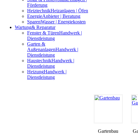
Förderung
Heiztechnik
Heizanlagen | Öfen
Energie
Anbieter | Beratung
Sparen
Wasser | Energiekosten
Wartung
& Reparatur
Fenster & Türen
Handwerk |
Dienstleistung
Garten &
Außenanlagen
Handwerk |
Dienstleistung
Haustechnik
Handwerk |
Dienstleistung
Heizung
Handwerk |
Dienstleistung
Gartenbau
Ga