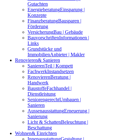
Gutachten
Energieberatung
Einsparung |
Konzepte
Finanzberatung
Bausparen |
Förderung
Versicherung
Bau | Gebäude
Bauvorschriften
Informationen |
Links
Grundstücke und
Immobilien
Anbieter | Makler
Renovieren
& Sanieren
Sanieren
Teil | Kompett
Fachwerk
Instandsetzen
Renovieren
Beratung |
Handwerk
Baustoffe
Fachhandel |
Dienstleistung
Seniorengerecht
Umbauen |
Sanieren
Aussenausstattung
Erneuerung |
Sanierung
Licht & Schatten
Beleuchtung |
Beschattung
Wohnen
& Einrichten
Innenausstattung
Gestaltung |