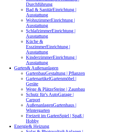
Durchführung
Bad & Sanitär
Einrichtung |
Ausstattung
Wohnzimmer
Einrichtung |
Ausstattung
Schlafzimmer
Einrichtung |
Ausstattung
Küche &
Esszimmer
Einrichtung |
Ausstattung
Kinderzimmer
Einrichtung |
Ausstattung
Garten
& Außenanlagen
Gartenbau
Gestaltung | Pflanzen
Gartenartikel
Gartenmöbel |
Geräte
Wege & Plätze
Steine | Zaunbau
Schutz für's Auto
Garage |
Carport
Außenanlagen
Gartenhaus |
Wintergarten
Freizeit im Garten
Spiel | Spaß |
Hobby
Energie
& Heizung
Solar & Photovoltaik
Anlagen |