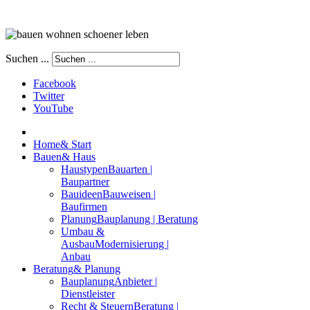
Suchen ...
Facebook
Twitter
YouTube
Home
& Start
Bauen
& Haus
Haustypen
Bauarten |
Baupartner
Bauideen
Bauweisen |
Baufirmen
Planung
Bauplanung | Beratung
Umbau &
Ausbau
Modernisierung |
Anbau
Beratung
& Planung
Bauplanung
Anbieter |
Dienstleister
Recht & Steuern
Beratung |