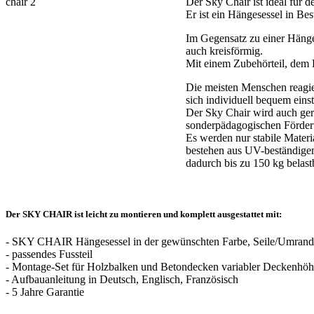
Der Sky Chair ist ideal für 
Er ist ein Hängesessel in Bes
Im Gegensatz zu einer Hänge
auch kreisförmig.
Mit einem Zubehörteil, dem 
Die meisten Menschen reagie
sich individuell bequem einst
Der Sky Chair wird auch gern
sonderpädagogischen Förder
Es werden nur stabile Materi
bestehen aus UV-beständige
dadurch bis zu 150 kg belast
Der SKY CHAIR ist leicht zu montieren und komplett ausgestattet mit:
- SKY CHAIR Hängesessel in der gewünschten Farbe, Seile/Umrand
- passendes Fussteil
- Montage-Set für Holzbalken und Betondecken variabler Deckenhöh
- Aufbauanleitung in Deutsch, Englisch, Französisch
- 5 Jahre Garantie