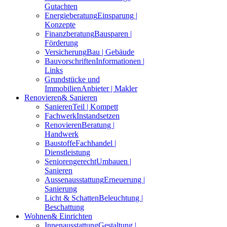
Gutachten
Energieberatung
Einsparung |
Konzepte
Finanzberatung
Bausparen |
Förderung
Versicherung
Bau | Gebäude
Bauvorschriften
Informationen |
Links
Grundstücke und
Immobilien
Anbieter | Makler
Renovieren
& Sanieren
Sanieren
Teil | Kompett
Fachwerk
Instandsetzen
Renovieren
Beratung |
Handwerk
Baustoffe
Fachhandel |
Dienstleistung
Seniorengerecht
Umbauen |
Sanieren
Aussenausstattung
Erneuerung |
Sanierung
Licht & Schatten
Beleuchtung |
Beschattung
Wohnen
& Einrichten
Innenausstattung
Gestaltung |