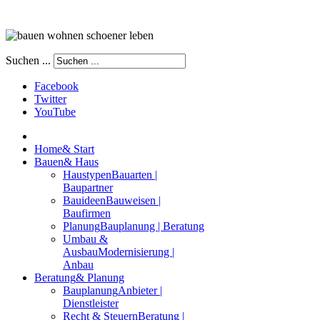
Suchen ...
Facebook
Twitter
YouTube
Home
& Start
Bauen
& Haus
Haustypen
Bauarten |
Baupartner
Bauideen
Bauweisen |
Baufirmen
Planung
Bauplanung | Beratung
Umbau &
Ausbau
Modernisierung |
Anbau
Beratung
& Planung
Bauplanung
Anbieter |
Dienstleister
Recht & Steuern
Beratung |