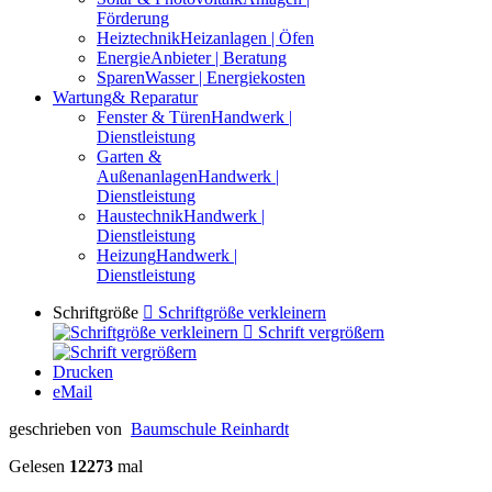
Förderung
Heiztechnik
Heizanlagen | Öfen
Energie
Anbieter | Beratung
Sparen
Wasser | Energiekosten
Wartung
& Reparatur
Fenster & Türen
Handwerk |
Dienstleistung
Garten &
Außenanlagen
Handwerk |
Dienstleistung
Haustechnik
Handwerk |
Dienstleistung
Heizung
Handwerk |
Dienstleistung
Schriftgröße
Schriftgröße verkleinern
Schrift vergrößern
Drucken
eMail
geschrieben von
Baumschule Reinhardt
Gelesen
12273
mal