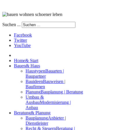
Suchen ...
Facebook
Twitter
YouTube
Home
& Start
Bauen
& Haus
Haustypen
Bauarten |
Baupartner
Bauideen
Bauweisen |
Baufirmen
Planung
Bauplanung | Beratung
Umbau &
Ausbau
Modernisierung |
Anbau
Beratung
& Planung
Bauplanung
Anbieter |
Dienstleister
Recht & Steuern
Beratung |