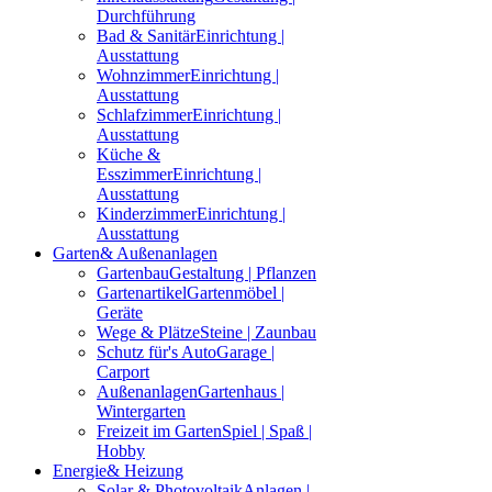
Durchführung
Bad & Sanitär
Einrichtung |
Ausstattung
Wohnzimmer
Einrichtung |
Ausstattung
Schlafzimmer
Einrichtung |
Ausstattung
Küche &
Esszimmer
Einrichtung |
Ausstattung
Kinderzimmer
Einrichtung |
Ausstattung
Garten
& Außenanlagen
Gartenbau
Gestaltung | Pflanzen
Gartenartikel
Gartenmöbel |
Geräte
Wege & Plätze
Steine | Zaunbau
Schutz für's Auto
Garage |
Carport
Außenanlagen
Gartenhaus |
Wintergarten
Freizeit im Garten
Spiel | Spaß |
Hobby
Energie
& Heizung
Solar & Photovoltaik
Anlagen |