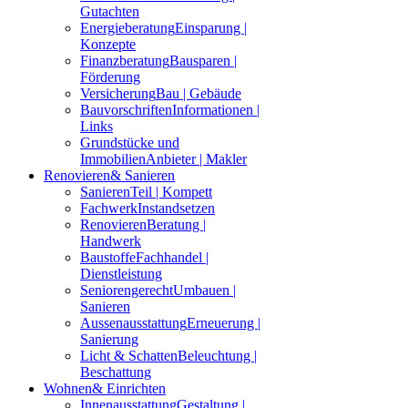
Gutachten
Energieberatung
Einsparung |
Konzepte
Finanzberatung
Bausparen |
Förderung
Versicherung
Bau | Gebäude
Bauvorschriften
Informationen |
Links
Grundstücke und
Immobilien
Anbieter | Makler
Renovieren
& Sanieren
Sanieren
Teil | Kompett
Fachwerk
Instandsetzen
Renovieren
Beratung |
Handwerk
Baustoffe
Fachhandel |
Dienstleistung
Seniorengerecht
Umbauen |
Sanieren
Aussenausstattung
Erneuerung |
Sanierung
Licht & Schatten
Beleuchtung |
Beschattung
Wohnen
& Einrichten
Innenausstattung
Gestaltung |