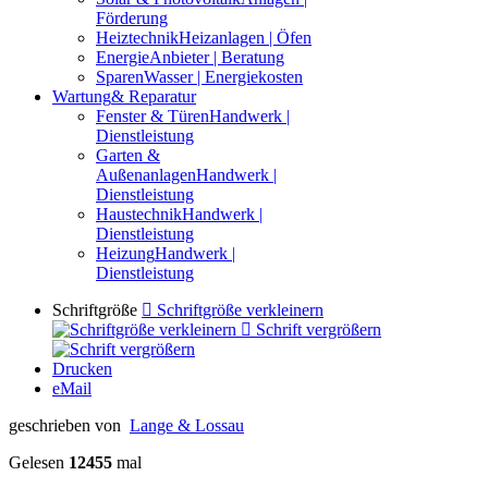
Förderung
Heiztechnik
Heizanlagen | Öfen
Energie
Anbieter | Beratung
Sparen
Wasser | Energiekosten
Wartung
& Reparatur
Fenster & Türen
Handwerk |
Dienstleistung
Garten &
Außenanlagen
Handwerk |
Dienstleistung
Haustechnik
Handwerk |
Dienstleistung
Heizung
Handwerk |
Dienstleistung
Schriftgröße
Schriftgröße verkleinern
Schrift vergrößern
Drucken
eMail
geschrieben von
Lange & Lossau
Gelesen
12455
mal